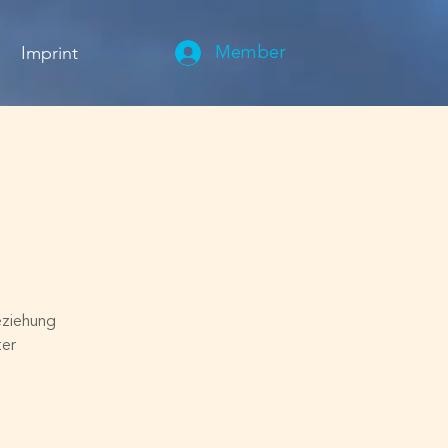
Imprint
Member
eziehung
ter