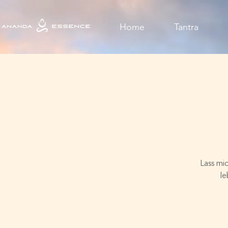
Home
Tantra
Lass mi
le