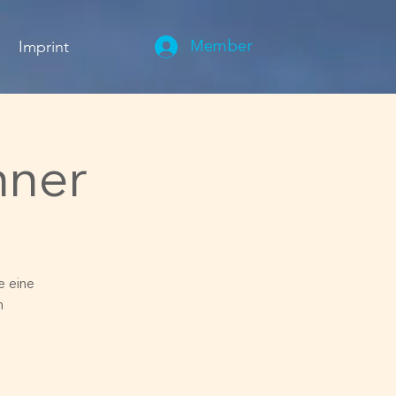
Imprint
Member
nner
e eine
n