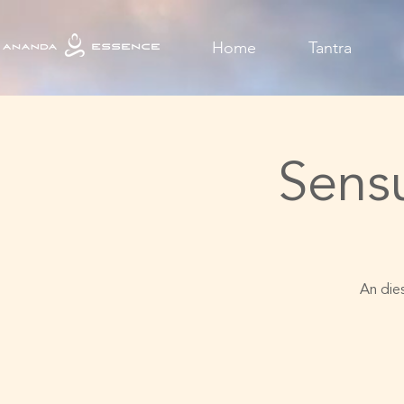
Home
Tantra
Sensu
An die