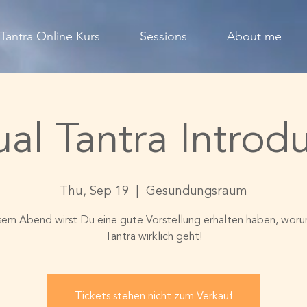
Tantra Online Kurs
Sessions
About me
al Tantra Introd
Thu, Sep 19
  |  
Gesundungsraum
sem Abend wirst Du eine gute Vorstellung erhalten haben, woru
Tantra wirklich geht!
Tickets stehen nicht zum Verkauf