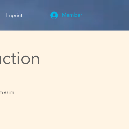
Imprint
Member
uction
m es im