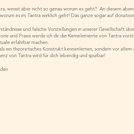
antra, weisst aber nicht so genau worum es geht? An diesem aben
 worum es im Tantra wirklich geht! Das ganze sogar auf donation
rständnisse und falsche Vorstellungen in unserer Gesellschaft übe
e und Praxis werde ich dir die Kernelemente von Tantra vorstel
uale erfahrbar machen.
 als ein theoretisches Konstrukt kennenlernen, sondern vor allem
enz von Tantra wird für dich lebendig und spürbar!
rden
senz und Authentizität
zu Sex
e Polarität
n und die 7 Chakren
en