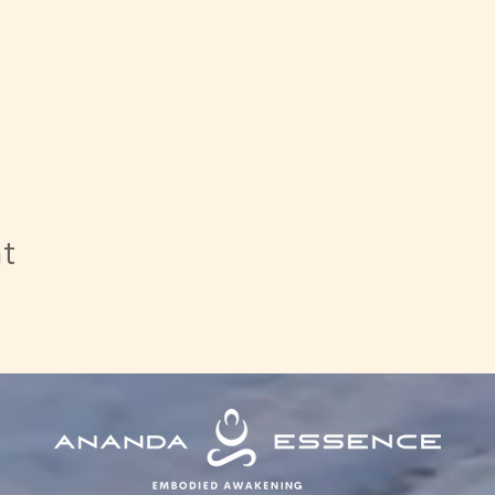
 (Begegnungskreis)
n Herz zu Herz
 zu zweit
alleine/ zu zweit
n und kommunizieren
nt