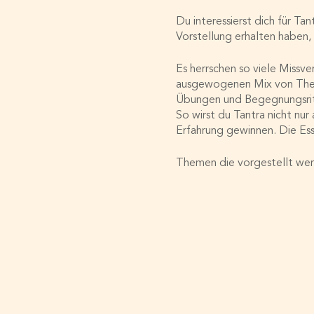
Du interessierst dich für T
Vorstellung erhalten haben,
Es herrschen so viele Missve
ausgewogenen Mix von Theori
Übungen und Begegnungsrit
So wirst du Tantra nicht nur
Erfahrung gewinnen. Die Ess
Themen die vorgestellt we
die Philosophie Tantra
die Bedeutung von Prä
Verbindung von Herz 
männliche und weiblich
energetische Dimensio
Grenzen
Mögliche Praktische Einheit