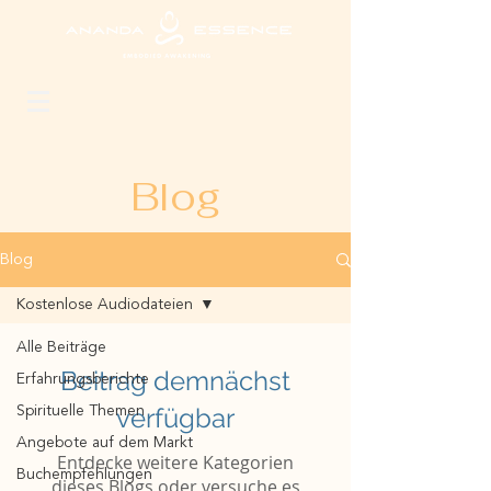
Blog
Blog
Kostenlose Audiodateien
Alle Beiträge
Beitrag demnächst
Erfahrungsberichte
verfügbar
Spirituelle Themen
Angebote auf dem Markt
Entdecke weitere Kategorien
Buchempfehlungen
dieses Blogs oder versuche es