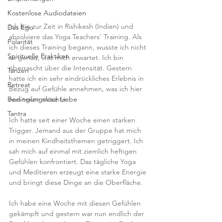
Kostenlose Audiodateien
Ich bin zur Zeit in Rishikesh (Indien) und 
Das Ego
absolviere das Yoga Teachers' Training. Als 
Polarität
ich dieses Training begann, wusste ich nicht 
Spirituelle Praktiken
so genau, was mich erwartet. Ich bin 
überrascht über die Intensität. Gestern 
Tanzen
hatte ich ein sehr eindrückliches Erlebnis in 
Retreat
Bezug auf Gefühle annehmen, was ich hier 
Bedingungslose Liebe
nun teilen möchte.
Tantra
Ich hatte seit einer Woche einen starken 
Trigger. Jemand aus der Gruppe hat mich 
in meinen Kindheitsthemen getriggert. Ich 
sah mich auf einmal mit ziemlich heftigen 
Gefühlen konfrontiert. Das tägliche Yoga 
und Meditieren erzeugt eine starke Energie 
und bringt diese Dinge an die Oberfläche.
Ich habe eine Woche mit diesen Gefühlen 
gekämpft und gestern war nun endlich der 