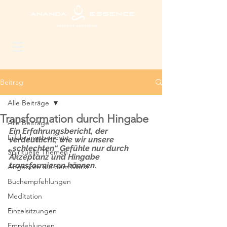
Beitrag
Alle Beiträge
Transformation durch Hingabe
Alle Beiträge
Ein Erfahrungsbericht, der 
Erfahrungsberichte
verdeutlicht, wie wir unsere 
„schlechten“ Gefühle nur durch 
Spirituelle Themen
Akzeptanz und Hingabe 
transformieren können.
Angebote auf dem Markt
Buchempfehlungen
Meditation
Einzelsitzungen
Empfehlungen